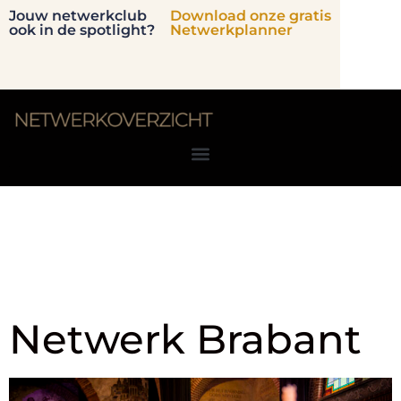
Jouw netwerkclub
Download onze gratis
ook in de spotlight?
Netwerkplanner
Locatie:
's-
Hertogenbosch
Netwerk Brabant