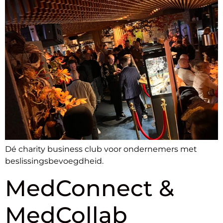
Dé charity business club voor ondernemers met
beslissingsbevoegdheid.
MedConnect &
MedCollab