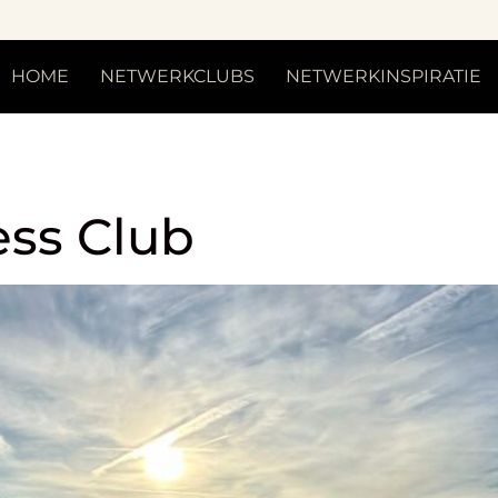
HOME
NETWERKCLUBS
NETWERKINSPIRATIE
telling:
Inspiratie
ess Club