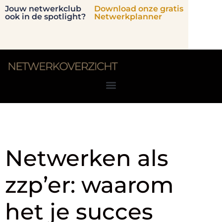
Jouw netwerkclub
Download onze gratis
ook in de spotlight?
Netwerkplanner
Tag:
freelancers
Netwerken als
zzp’er: waarom
het je succes