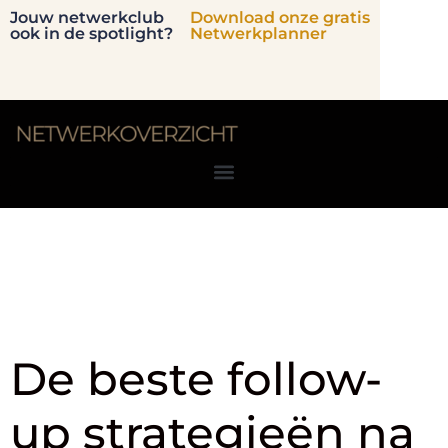
Jouw netwerkclub
Download onze gratis
ook in de spotlight?
Netwerkplanner
Tag:
opvolging
na netwerken
De beste follow-
up strategieën na