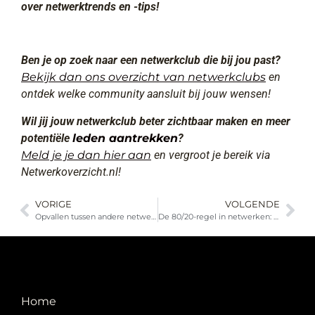
over netwerktrends en -tips!
Ben je op zoek naar een netwerkclub die bij jou past?
Bekijk dan ons overzicht van netwerkclubs
en
ontdek welke community aansluit bij jouw wensen!
Wil jij jouw netwerkclub beter zichtbaar maken en meer
potentiële
leden aantrekken
?
Meld je je dan hier aan
en vergroot je bereik via
Netwerkoverzicht.nl!
VORIGE
VOLGENDE
Opvallen tussen andere netwerkclubs: zo doe je dat
De 80/20-regel in netwerken: hoe focus je op de juiste contacten?
Home