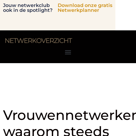
Jouw netwerkclub
Download onze gratis
ook in de spotlight?
Netwerkplanner
Tag:
vrouwen
community
Vrouwennetwerken
waarom steeds